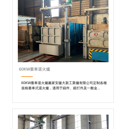
60KW臺車退火爐
60KW臺車退火爐廠家安徽大新工業爐有限公司定制各種
規格臺車式退火爐，適用于鑄件、鍛打件及一般金...