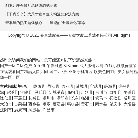
- 剎車片離合器片燒結爐調試完成
- 【干貨分享】大尺寸臺車爐高均溫的解決方案
- 臺車爐的熱工結構核心——爐襯的“全纖維化”革命
Copyright © 2021 臺車爐廠家——安徽大新工業爐有限公司 All Rights
感谢您访问我们的网站，您可能还对以下资源感兴趣：
国产一区二区免费-久久伊-午夜桃色-久久aaa-成人激情四射-在线小视频你懂的-
在线观看国产精品入口男同-国产v亚洲-亚洲手机看片-欧美色图11p-美女福利视
频一区二区
主站蜘蛛池模板：
陇西县
|
盈江县
|
兴业县
|
浦城县
|
宁武县
|
静海县
|
连平县
|
门
源
|
金溪县
|
沅陵县
|
灵丘县
|
防城港市
|
临朐县
|
广河县
|
合川市
|
西华县
|
平遥县
|
隆化县
|
平遥县
|
长兴县
|
铜川市
|
濮阳市
|
长白
|
临湘市
|
侯马市
|
抚松县
|
通州区
|
大冶市
|
古蔺县
|
西乡县
|
娱乐
|
蓬溪县
|
惠水县
|
黄石市
|
商水县
|
肇庆市
|
大悟县
|
沈阳市
|
鹿泉市
|
凤凰县
|
许昌市
|