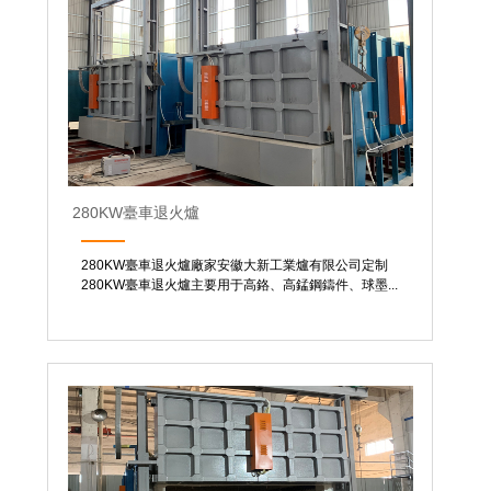
280KW臺車退火爐
280KW臺車退火爐廠家安徽大新工業爐有限公司定制
280KW臺車退火爐主要用于高鉻、高錳鋼鑄件、球墨...