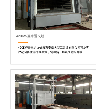
420KW臺車退火爐
420KW臺車退火爐廠家安徽大新工業爐有限公司可為客
戶定制各種非標臺車爐，電加熱、燃氣加熱均可以...