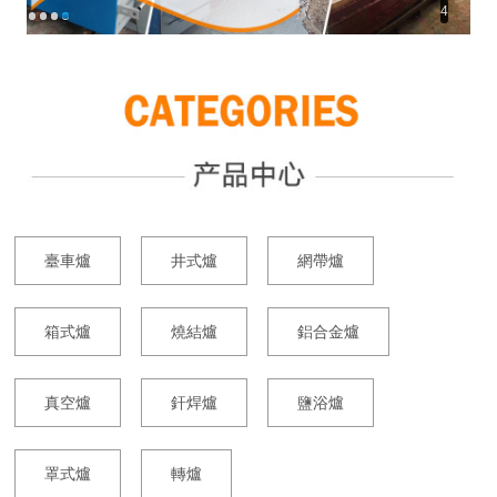
4
臺車爐
井式爐
網帶爐
箱式爐
燒結爐
鋁合金爐
真空爐
釬焊爐
鹽浴爐
罩式爐
轉爐