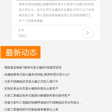
臺車式電加熱爐設備屬周期作業式主要用于金屬件的高溫
退火和正火，也可以用于金屬或非金屬在1000℃以下的各
種加熱之用。那么電加熱臺車爐使用之前需要做哪些工
作？下面臺車爐廠...
5-8
2023
- 電動還是燃氣?臺車式退火爐的5個選型盲區
- 全纖維臺車式退火爐有何特點,應用時需注意什么?
- 大新不銹鋼波紋管退火爐正式投入運行中
- 定制款黃金光亮退火爐順利發往山東客戶
- 大新工業爐定制井式氣體分解爐順利發往蘇州客戶
- 安徽大新PLC電腦控制鋼帶連續式不銹鋼波紋管光亮退火...
- 大新工業爐簡易可控氣氛臺車爐發往上海