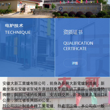
安徽大新工業爐有限公司，前身為長興大新電爐制造廠，新
廠坐落在安徽省宣城市廣德縣東亭鄉集鎮工業區，區位優勢
獨特，與浙江省的長興縣、安吉縣交界，距廣德東高速出口4
公里，浙江省長興縣40公里。
我公司設計制造各種工業電爐、熱處理設備，本公司在一般