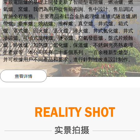
常規電阻爐的基礎上開發更新了智能型電阻爐、燃油爐、燃
氣爐、窯爐。我們為用戶從售前咨詢、售中設計、售后調試
實施全程服務。 主要產品有鋁合金熱處理爐,連續式隧道爐,網
帶爐、臺車爐、燒結爐、推桿爐，真空爐、井式爐、箱式
爐、罩式爐、回火爐、退火爐、淬火爐、井式氮化爐、井式
滲碳爐、可頃式旋轉爐、鹽浴爐、空氣發藍爐，盤式片燒蝕
爐，時效爐，加熱爐，熔化爐，保溫爐，不銹鋼光亮熱處理
生產線等。本公司現有二十多個系列，一百余種新型爐型。
并可根據用戶不同產品和要求，進行針對性改進設計制作。