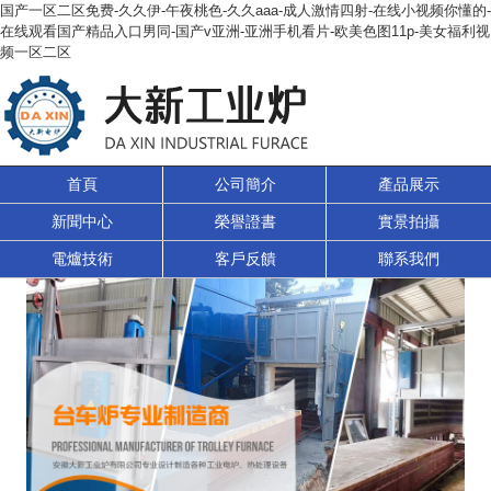
国产一区二区免费-久久伊-午夜桃色-久久aaa-成人激情四射-在线小视频你懂的-
在线观看国产精品入口男同-国产v亚洲-亚洲手机看片-欧美色图11p-美女福利视
频一区二区
首頁
公司簡介
產品展示
新聞中心
榮譽證書
實景拍攝
電爐技術
客戶反饋
聯系我們