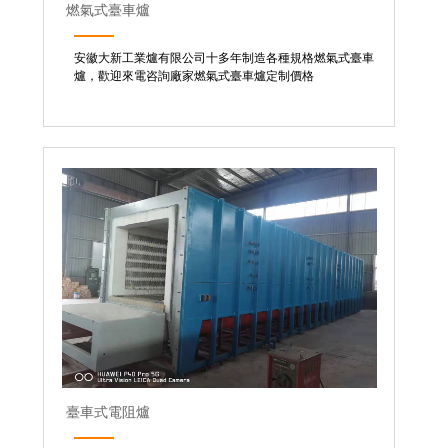
燃氣式臺車爐
安徽大新工業爐有限公司十多年制造各種規格燃氣式臺車
爐，歡迎來電咨詢廠家燃氣式臺車爐定制價格
臺車式電阻爐