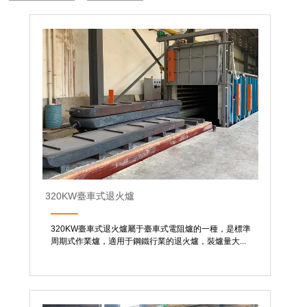
320KW臺車式退火爐
320KW臺車式退火爐屬于臺車式電阻爐的一種，是標準
周期式作業爐，適用于鋼鐵行業的退火爐，裝爐量大...