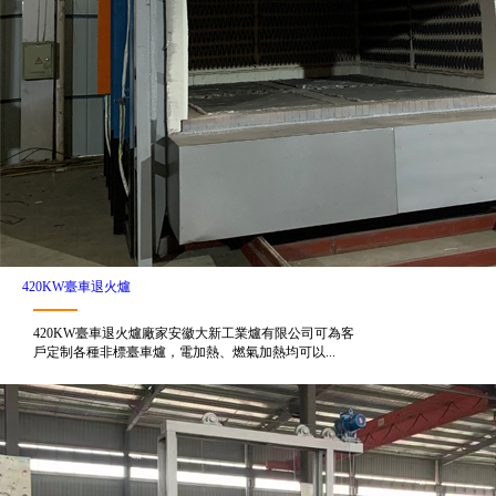
420KW臺車退火爐
420KW臺車退火爐廠家安徽大新工業爐有限公司可為客
戶定制各種非標臺車爐，電加熱、燃氣加熱均可以...