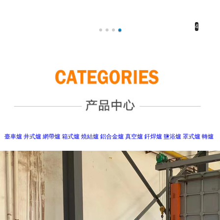
1
臺車爐
井式爐
網帶爐
箱式爐
燒結爐
鋁合金爐
真空爐
釬焊爐
鹽浴爐
罩式爐
轉爐