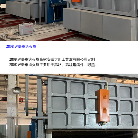
280KW臺車退火爐
280KW臺車退火爐廠家安徽大新工業爐有限公司定制
280KW臺車退火爐主要用于高鉻、高錳鋼鑄件、球墨...