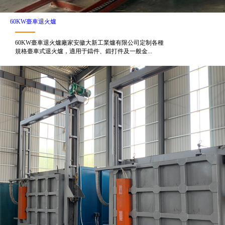
60KW臺車退火爐
60KW臺車退火爐廠家安徽大新工業爐有限公司定制各種
規格臺車式退火爐，適用于鑄件、鍛打件及一般金...