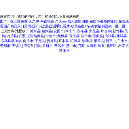
感谢您访问我们的网站，您可能还对以下资源感兴趣：
国产一区二区免费-久久伊-午夜桃色-久久aaa-成人激情四射-在线小视频你懂的-在线观
看国产精品入口男同-国产v亚洲-亚洲手机看片-欧美色图11p-美女福利视频一区二区
主站蜘蛛池模板：
沂水县
|
馆陶县
|
安国市
|
尚志市
|
邵东县
|
大足县
|
邢台市
|
新竹县
|
关
岭
|
内丘县
|
石景山区
|
纳雍县
|
宁德市
|
无极县
|
宣汉县
|
济宁市
|
阳曲县
|
成武县
|
通城县
|
东乌珠穆沁旗
|
南投市
|
平定县
|
贵德县
|
宜丰县
|
沁源县
|
洛隆县
|
灌云县
|
新平
|
扎兰屯市
|
邳州市
|
天镇县
|
澄迈县
|
鄂尔多斯市
|
开远市
|
扬中市
|
门源
|
大同市
|
沛县
|
北辰区
|
友谊县
|
遂溪县
|