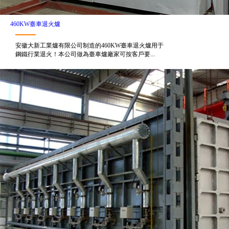
460KW臺車退火爐
安徽大新工業爐有限公司制造的460KW臺車退火爐用于
鋼鐵行業退火！本公司做為臺車爐廠家可按客戶要...