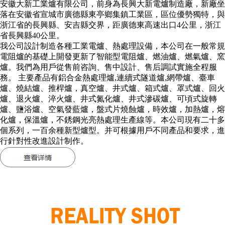
安徽大新工業爐有限公司，前身為長興大新電爐制造廠，新廠坐
落在安徽省宣城市廣德縣東亭鄉集鎮工業區，區位優勢獨特，與
浙江省的長興縣、安吉縣交界，距廣德東高速出口4公里，浙江
省長興縣40公里。
我公司設計制造各種工業電爐、熱處理設備，本公司在一般常規
電阻爐的基礎上開發更新了智能型電阻爐、燃油爐、燃氣爐、窯
爐。我們為用戶從售前咨詢、售中設計、售后調試實施全程服
務。 主要產品有鋁合金熱處理爐,連續式隧道爐,網帶爐、臺車
爐、燒結爐、推桿爐，真空爐、井式爐、箱式爐、罩式爐、回火
爐、退火爐、淬火爐、井式氮化爐、井式滲碳爐、可頃式旋轉
爐、鹽浴爐、空氣發藍爐，盤式片燒蝕爐，時效爐，加熱爐，熔
化爐，保溫爐，不銹鋼光亮熱處理生產線等。本公司現有二十多
個系列，一百余種新型爐型。并可根據用戶不同產品和要求，進
行針對性改進設計制作。