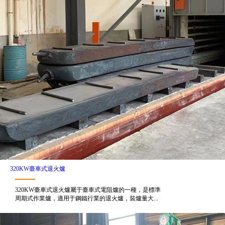
320KW臺車式退火爐
320KW臺車式退火爐屬于臺車式電阻爐的一種，是標準
周期式作業爐，適用于鋼鐵行業的退火爐，裝爐量大...