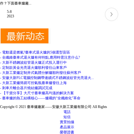
作？下面臺車爐廠...
5-8
2023
- 電動還是燃氣?臺車式退火爐的5個選型盲區
- 全纖維臺車式退火爐有何特點,應用時需注意什么?
- 大新不銹鋼波紋管退火爐正式投入運行中
- 定制款黃金光亮退火爐順利發往山東客戶
- 大新工業爐定制井式氣體分解爐順利發往蘇州客戶
- 安徽大新PLC電腦控制鋼帶連續式不銹鋼波紋管光亮退火...
- 大新工業爐簡易可控氣氛臺車爐發往上海
- 剎車片離合器片燒結爐調試完成
- 【干貨分享】大尺寸臺車爐高均溫的解決方案
- 臺車爐的熱工結構核心——爐襯的“全纖維化”革命
Copyright © 2021 臺車爐廠家——安徽大新工業爐有限公司 All Rights
電話
短信
實景拍攝
產品展示
榮譽證書